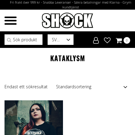
Fri frakt över 999 kr - Snabba Leveranser - Säkra betalningar med Klarna - Grym
kundtjänst
Sök efter:
SV
0
KATAKLYSM
Endast ett sökresultat