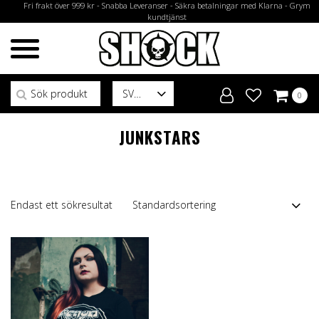
Fri frakt över 999 kr - Snabba Leveranser - Säkra betalningar med Klarna - Grym
kundtjänst
Sök efter:
SV
0
JUNKSTARS
Endast ett sökresultat