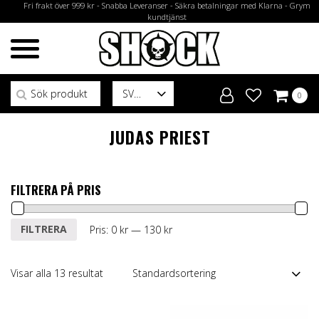
Fri frakt över 999 kr - Snabba Leveranser - Säkra betalningar med Klarna - Grym
kundtjänst
Sök efter:
SV
0
JUDAS PRIEST
FILTRERA PÅ PRIS
Min
Max
FILTRERA
Pris:
0 kr
—
130 kr
pris
pris
Visar alla 13 resultat