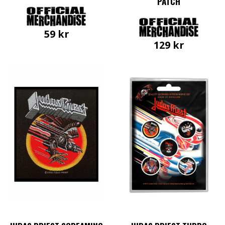
PATCH
59
kr
129
kr