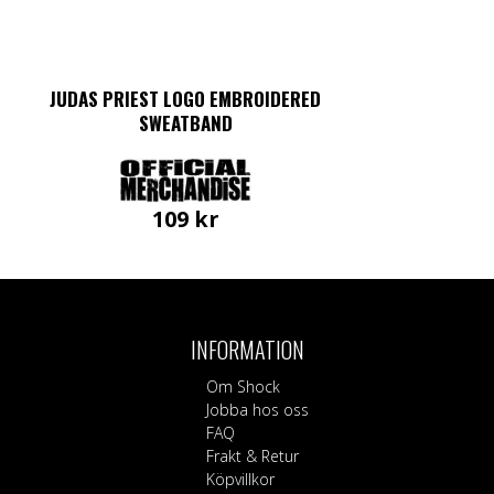
JUDAS PRIEST LOGO EMBROIDERED
SWEATBAND
109
kr
INFORMATION
Om Shock
Jobba hos oss
FAQ
Frakt & Retur
Köpvillkor