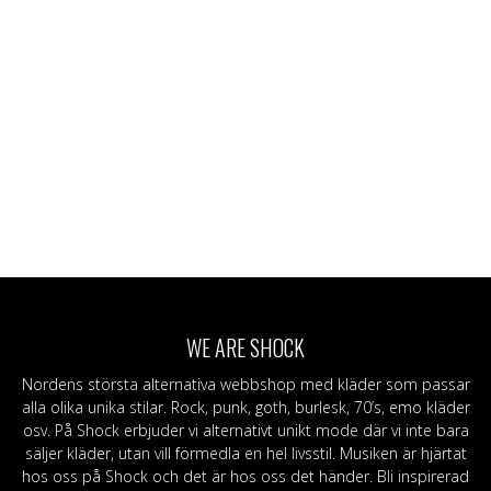
WE ARE SHOCK
Nordens största alternativa webbshop med kläder som passar
alla olika unika stilar. Rock, punk, goth, burlesk, 70’s, emo kläder
osv. På Shock erbjuder vi alternativt unikt mode där vi inte bara
säljer kläder, utan vill förmedla en hel livsstil. Musiken är hjärtat
hos oss på Shock och det är hos oss det händer. Bli inspirerad