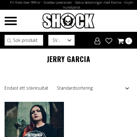
Fri frakt över 999 kr - Snabba Leveranser - Säkra betalningar med Klarna - Grym
kundtjänst
Sök efter:
SV
0
JERRY GARCIA
Endast ett sökresultat