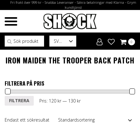
Fri frakt över 999 kr - Snabba Leveranser - Säkra betalningar med Klarna - Grym
kundtjänst
Sök efter:
SV
0
IRON MAIDEN THE TROOPER BACK PATCH
FILTRERA PÅ PRIS
Min
Max
FILTRERA
Pris:
120 kr
—
130 kr
pris
pris
Endast ett sökresultat