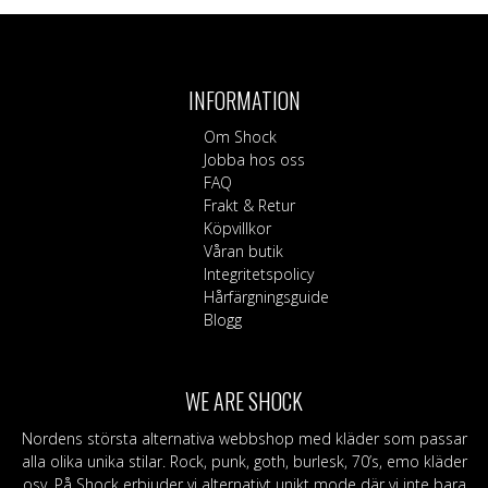
INFORMATION
Om Shock
Jobba hos oss
FAQ
Frakt & Retur
Köpvillkor
Våran butik
Integritetspolicy
Hårfärgningsguide
Blogg
WE ARE SHOCK
Nordens största alternativa webbshop med kläder som passar
alla olika unika stilar. Rock, punk, goth, burlesk, 70’s, emo kläder
osv. På Shock erbjuder vi alternativt unikt mode där vi inte bara