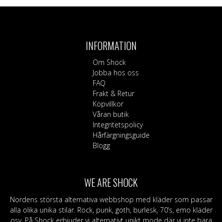
INFORMATION
Om Shock
Jobba hos oss
FAQ
Frakt & Retur
Köpvillkor
Våran butik
Integritetspolicy
Hårfärgningsguide
Blogg
WE ARE SHOCK
Nordens största alternativa webbshop med kläder som passar
alla olika unika stilar. Rock, punk, goth, burlesk, 70’s, emo kläder
osv. På Shock erbjuder vi alternativt unikt mode där vi inte bara