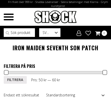
Fri frakt över 999 kr - Snabba Leveranser - Säkra betalningar med Klarna - Grym
kundtjänst
Sök efter:
SV
0
IRON MAIDEN SEVENTH SON PATCH
FILTRERA PÅ PRIS
Min
Max
FILTRERA
Pris:
50 kr
—
60 kr
pris
pris
Endast ett sökresultat