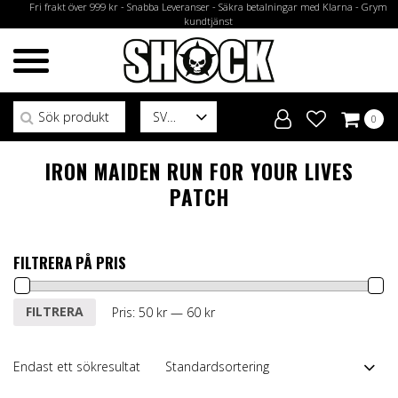
Fri frakt över 999 kr - Snabba Leveranser - Säkra betalningar med Klarna - Grym
kundtjänst
Sök efter:
SV
0
IRON MAIDEN RUN FOR YOUR LIVES
PATCH
FILTRERA PÅ PRIS
Min
Max
FILTRERA
Pris:
50 kr
—
60 kr
pris
pris
Endast ett sökresultat