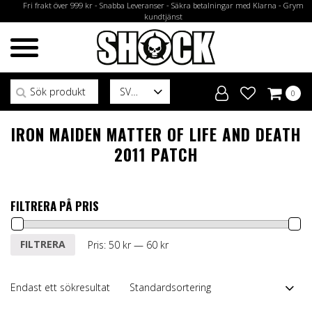
Fri frakt över 999 kr - Snabba Leveranser - Säkra betalningar med Klarna - Grym
kundtjänst
Sök efter:
SV
0
IRON MAIDEN MATTER OF LIFE AND DEATH
2011 PATCH
FILTRERA PÅ PRIS
Min
Max
FILTRERA
Pris:
50 kr
—
60 kr
pris
pris
Endast ett sökresultat