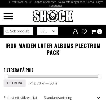
Fri frakt över 999 kr - Snabba Leveranser - Säkra betalningar med Klarna - Grym
kundtjänst
Sök efter:
SV
0
IRON MAIDEN LATER ALBUMS PLECTRUM
PACK
FILTRERA PÅ PRIS
Min
Max
FILTRERA
Pris:
70 kr
—
80 kr
pris
pris
Endast ett sökresultat