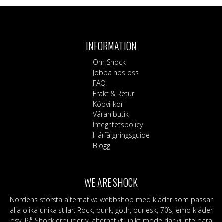
INFORMATION
Om Shock
Jobba hos oss
FAQ
Frakt & Retur
Köpvillkor
Våran butik
Integritetspolicy
Hårfärgningsguide
Blogg
WE ARE SHOCK
Nordens största alternativa webbshop med kläder som passar
alla olika unika stilar. Rock, punk, goth, burlesk, 70’s, emo kläder
osv. På Shock erbjuder vi alternativt unikt mode där vi inte bara