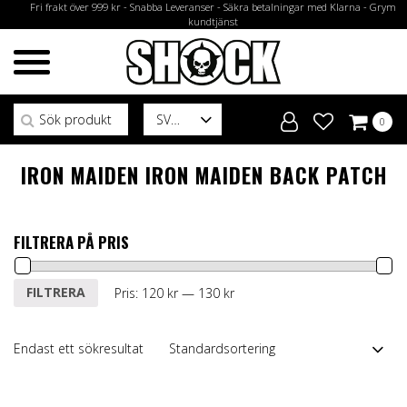
Fri frakt över 999 kr - Snabba Leveranser - Säkra betalningar med Klarna - Grym
kundtjänst
Sök efter:
SV
0
IRON MAIDEN IRON MAIDEN BACK PATCH
FILTRERA PÅ PRIS
Min
Max
FILTRERA
Pris:
120 kr
—
130 kr
pris
pris
Endast ett sökresultat