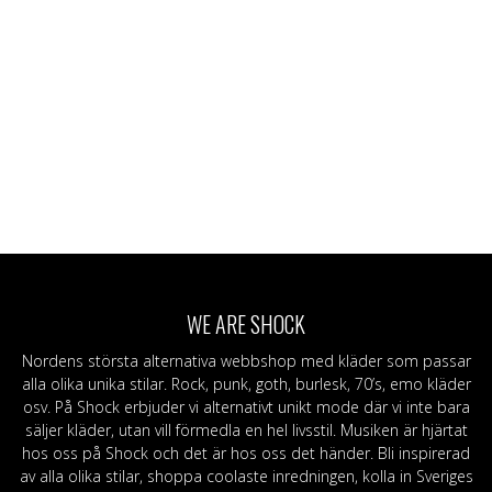
WE ARE SHOCK
Nordens största alternativa webbshop med kläder som passar
alla olika unika stilar. Rock, punk, goth, burlesk, 70’s, emo kläder
osv. På Shock erbjuder vi alternativt unikt mode där vi inte bara
säljer kläder, utan vill förmedla en hel livsstil. Musiken är hjärtat
hos oss på Shock och det är hos oss det händer. Bli inspirerad
av alla olika stilar, shoppa coolaste inredningen, kolla in Sveriges