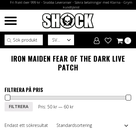
Fri frakt över 999 kr - Snabba Leveranser - Säkra betalningar med Klarna - Grym
kundtjänst
Sök efter:
SV
0
IRON MAIDEN FEAR OF THE DARK LIVE
PATCH
FILTRERA PÅ PRIS
Min
Max
FILTRERA
Pris:
50 kr
—
60 kr
pris
pris
Endast ett sökresultat