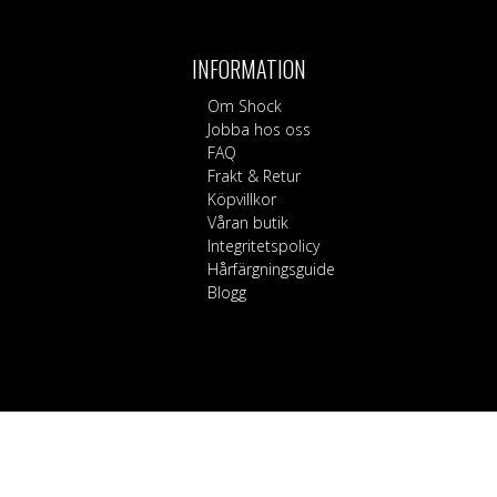
Byxor, Shorts & Le
Kiltar
Blekmedel
Kjolar
Strumpor
Hårvård
Korsetter & Underk
Schampo & Balsa
INFORMATION
Strumpbyxor & St
Hårfärgningsguide
Om Shock
Jobba hos oss
FAQ
Frakt & Retur
Köpvillkor
Våran butik
Integritetspolicy
Hårfärgningsguide
Blogg