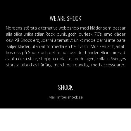
ggings
Skärp och harness
Handskar & Vantar
Grön
Band
Läder/vegan armband &
Tygmärken / Patchar
Lila
Topp
läder
m
Nitarmband
Slipsar & Flugor
Orange
Mer
WE ARE SHOCK
rumpor
Nitar
Skärp
Röd
Väskor & Plånböcker
Läder/vegan armband & Nitar
Svart
Nordens största alternativa webbshop med kläder som passar
Slipsar & Hängslen
Nitar
Gul
alla olika unika stilar. Rock, punk, goth, burlesk, 70’s, emo kläder
Tygmärken / Patchar
Pins
osv. På Shock erbjuder vi alternativt unikt mode där vi inte bara
Pins
säljer kläder, utan vill förmedla en hel livsstil. Musiken är hjärtat
hos oss på Shock och det är hos oss det händer. Bli inspirerad
av alla olika stilar, shoppa coolaste inredningen, kolla in Sveriges
största utbud av hårfärg, merch och oändligt med accessoarer.
SHOCK
Mail:
info@shock.se