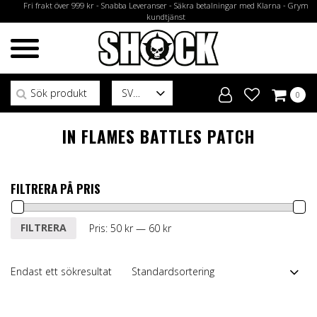
Fri frakt över 999 kr - Snabba Leveranser - Säkra betalningar med Klarna - Grym
kundtjänst
Sök efter:
SV
0
IN FLAMES BATTLES PATCH
FILTRERA PÅ PRIS
Min
Max
FILTRERA
Pris:
50 kr
—
60 kr
pris
pris
Endast ett sökresultat