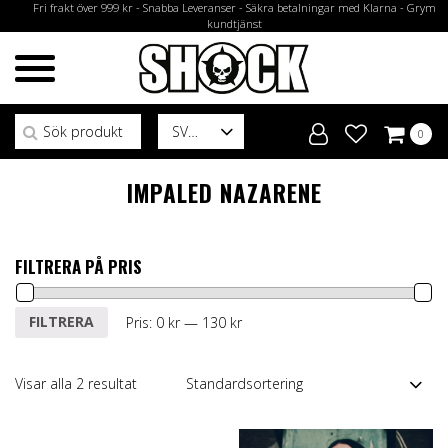
Fri frakt över 999 kr - Snabba Leveranser - Säkra betalningar med Klarna - Grym
kundtjänst
Sök efter:
SV
0
IMPALED NAZARENE
FILTRERA PÅ PRIS
Min
Max
FILTRERA
Pris:
0 kr
—
130 kr
pris
pris
Visar alla 2 resultat