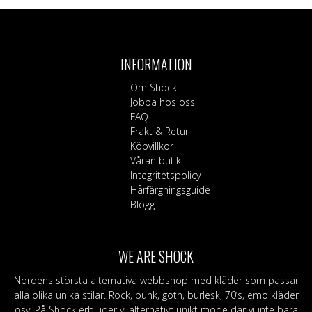
INFORMATION
Om Shock
Jobba hos oss
FAQ
Frakt & Retur
Köpvillkor
Våran butik
Integritetspolicy
Hårfärgningsguide
Blogg
WE ARE SHOCK
Nordens största alternativa webbshop med kläder som passar
alla olika unika stilar. Rock, punk, goth, burlesk, 70’s, emo kläder
osv. På Shock erbjuder vi alternativt unikt mode där vi inte bara