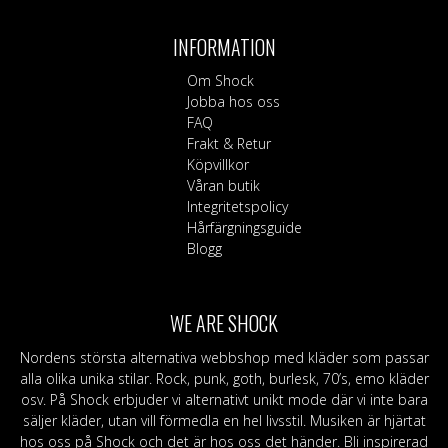
varianter.
De
INFORMATION
olika
alternativen
Om Shock
kan
Jobba hos oss
väljas
FAQ
på
Frakt & Retur
produktsidan
Köpvillkor
Våran butik
Integritetspolicy
Hårfärgningsguide
Blogg
WE ARE SHOCK
Nordens största alternativa webbshop med kläder som passar
alla olika unika stilar. Rock, punk, goth, burlesk, 70’s, emo kläder
osv. På Shock erbjuder vi alternativt unikt mode där vi inte bara
säljer kläder, utan vill förmedla en hel livsstil. Musiken är hjärtat
hos oss på Shock och det är hos oss det händer. Bli inspirerad