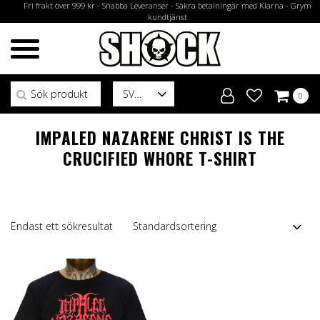
Fri frakt över 999 kr - Snabba Leveranser - Säkra betalningar med Klarna - Grym
kundtjänst
Sök efter:
SV
0
IMPALED NAZARENE CHRIST IS THE
CRUCIFIED WHORE T-SHIRT
Endast ett sökresultat