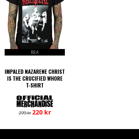
REA
IMPALED NAZARENE CHRIST
IS THE CRUCIFIED WHORE
T-SHIRT
Det
Det
Den
220
kr
299
kr
ursprungliga
nuvarande
här
priset
priset
produkten
var:
är:
har
299 kr.
220 kr.
flera