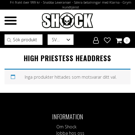
Fri frakt över 999 kr - Snabba Leveranser - Säkra betalningar med Klarna - Grym
kundtjänst
Sök efter:
SV
0
HIGH PRIESTESS HEADDRESS
Inga produkter hittades som motsvarar ditt val.
INFORMATION
Om Shock
Jobba hos oss