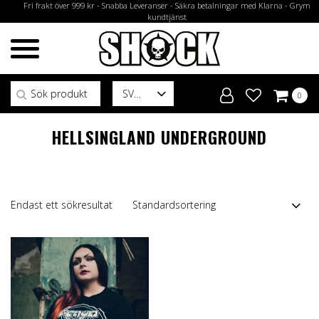
Fri frakt över 999 kr - Snabba Leveranser - Säkra betalningar med Klarna - Grym
kundtjänst
Sök efter:
SV
0
HELLSINGLAND UNDERGROUND
Endast ett sökresultat