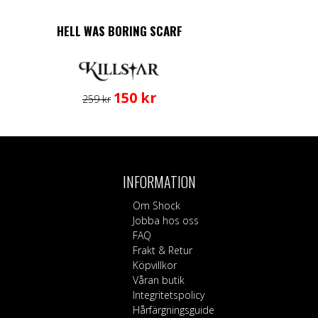
HELL WAS BORING SCARF
Det
Det
150
kr
259
kr
ursprungliga
nuvarande
priset
priset
var:
är:
259 kr.
150 kr.
INFORMATION
Om Shock
Jobba hos oss
FAQ
Frakt & Retur
Köpvillkor
Våran butik
Integritetspolicy
Hårfärgningsguide