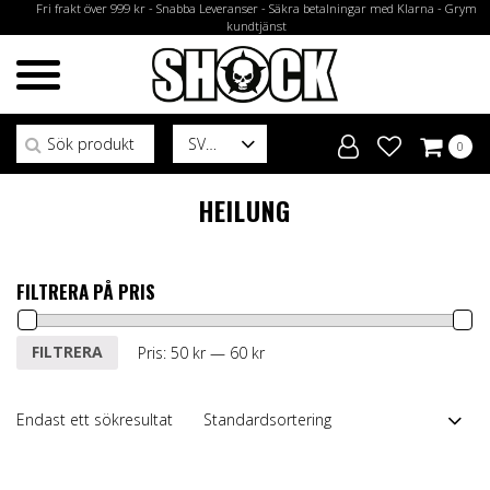
Fri frakt över 999 kr - Snabba Leveranser - Säkra betalningar med Klarna - Grym
kundtjänst
Sök efter:
SV
0
HEILUNG
FILTRERA PÅ PRIS
Min
Max
FILTRERA
Pris:
50 kr
—
60 kr
pris
pris
Endast ett sökresultat