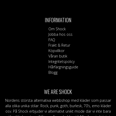
produkten
har
flera
INFORMATION
varianter.
De
Om Shock
olika
Jobba hos oss
alternativen
FAQ
kan
Frakt & Retur
väljas
Köpvillkor
på
Våran butik
produktsidan
Integritetspolicy
Hårfärgningsguide
Blogg
WE ARE SHOCK
Nordens största alternativa webbshop med kläder som passar
alla olika unika stilar. Rock, punk, goth, burlesk, 70’s, emo kläder
osv. På Shock erbjuder vi alternativt unikt mode där vi inte bara