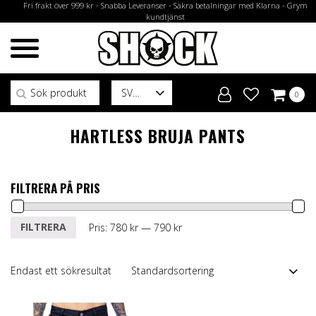
Fri frakt över 999 kr - Snabba Leveranser - Säkra betalningar med Klarna - Grym
kundtjänst
Sök efter:
SV
0
HARTLESS BRUJA PANTS
FILTRERA PÅ PRIS
Min
Max
FILTRERA
Pris:
780 kr
—
790 kr
pris
pris
Endast ett sökresultat