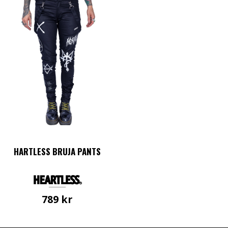
HARTLESS BRUJA PANTS
789
kr
Den
här