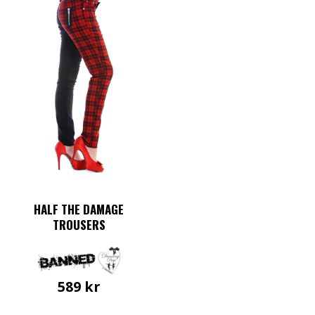
HALF THE DAMAGE
TROUSERS
589
kr
Den