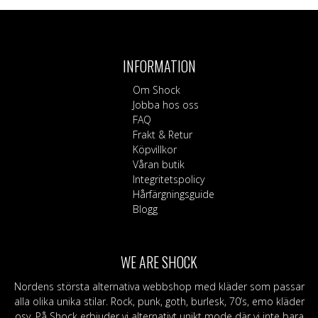
här
produkten
har
flera
INFORMATION
varianter.
De
Om Shock
olika
Jobba hos oss
alternativen
FAQ
kan
Frakt & Retur
väljas
Köpvillkor
på
Våran butik
produktsidan
Integritetspolicy
Hårfärgningsguide
Blogg
WE ARE SHOCK
Nordens största alternativa webbshop med kläder som passar
alla olika unika stilar. Rock, punk, goth, burlesk, 70’s, emo kläder
osv. På Shock erbjuder vi alternativt unikt mode där vi inte bara