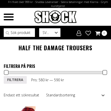
Fri frakt över 999 kr - Snabba Leveranser - Säkra betalningar med Klarna - Grym
kundtjänst
Sök efter:
SV
0
HALF THE DAMAGE TROUSERS
FILTRERA PÅ PRIS
Min
Max
FILTRERA
Pris:
580 kr
—
590 kr
pris
pris
Endast ett sökresultat