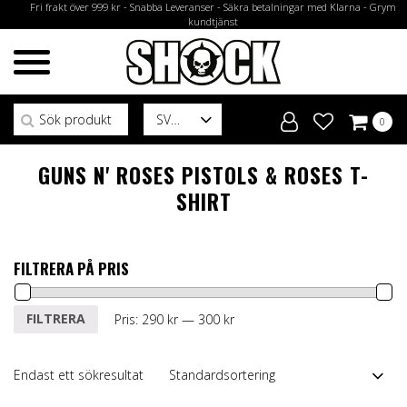
Fri frakt över 999 kr - Snabba Leveranser - Säkra betalningar med Klarna - Grym
kundtjänst
Sök efter:
SV
0
GUNS N' ROSES PISTOLS & ROSES T-
SHIRT
FILTRERA PÅ PRIS
Min
Max
FILTRERA
Pris:
290 kr
—
300 kr
pris
pris
Endast ett sökresultat