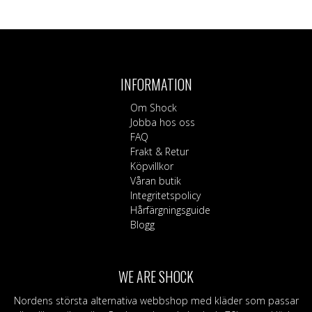
Den
här
produkten
har
flera
INFORMATION
varianter.
De
Om Shock
olika
Jobba hos oss
alternativen
FAQ
kan
Frakt & Retur
väljas
Köpvillkor
på
Våran butik
produktsidan
Integritetspolicy
Hårfärgningsguide
Blogg
WE ARE SHOCK
Nordens största alternativa webbshop med kläder som passar