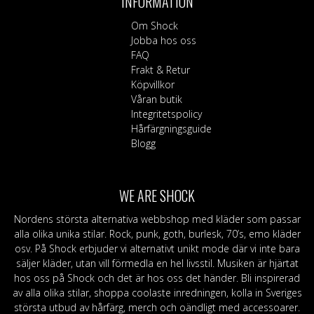
INFORMATION
olika
alternativen
Om Shock
kan
Jobba hos oss
väljas
FAQ
på
Frakt & Retur
produktsidan
Köpvillkor
Våran butik
Integritetspolicy
Hårfärgningsguide
Blogg
WE ARE SHOCK
Nordens största alternativa webbshop med kläder som passar
alla olika unika stilar. Rock, punk, goth, burlesk, 70’s, emo kläder
osv. På Shock erbjuder vi alternativt unikt mode där vi inte bara
säljer kläder, utan vill förmedla en hel livsstil. Musiken är hjärtat
hos oss på Shock och det är hos oss det händer. Bli inspirerad
av alla olika stilar, shoppa coolaste inredningen, kolla in Sveriges
största utbud av hårfärg, merch och oändligt med accessoarer.