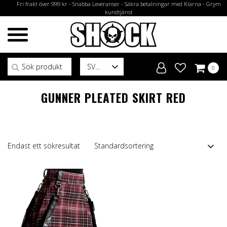
Fri frakt över 999 kr - Snabba Leveranser - Säkra betalningar med Klarna - Grym
kundtjänst
Sök efter:
SV
0
GUNNER PLEATED SKIRT RED
Endast ett sökresultat