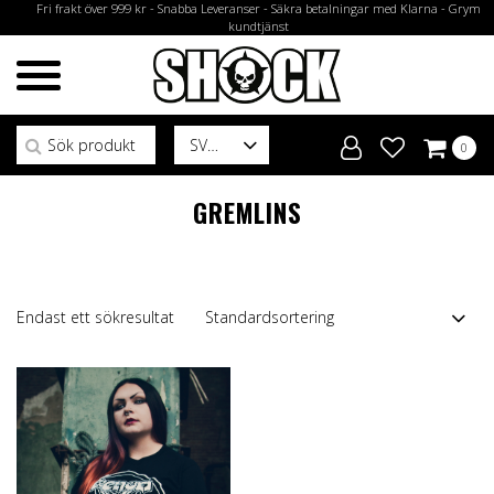
Fri frakt över 999 kr - Snabba Leveranser - Säkra betalningar med Klarna - Grym
kundtjänst
Sök efter:
SV
0
GREMLINS
Endast ett sökresultat