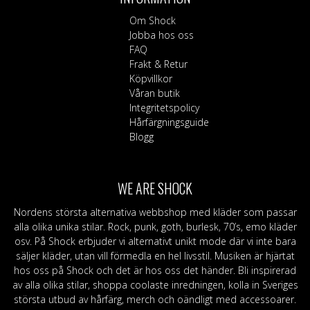
olika
alternativen
Om Shock
kan
Jobba hos oss
väljas
FAQ
på
Frakt & Retur
produktsidan
Köpvillkor
Våran butik
Integritetspolicy
Hårfärgningsguide
Blogg
WE ARE SHOCK
Nordens största alternativa webbshop med kläder som passar
alla olika unika stilar. Rock, punk, goth, burlesk, 70’s, emo kläder
osv. På Shock erbjuder vi alternativt unikt mode där vi inte bara
säljer kläder, utan vill förmedla en hel livsstil. Musiken är hjärtat
hos oss på Shock och det är hos oss det händer. Bli inspirerad
av alla olika stilar, shoppa coolaste inredningen, kolla in Sveriges
största utbud av hårfärg, merch och oändligt med accessoarer.