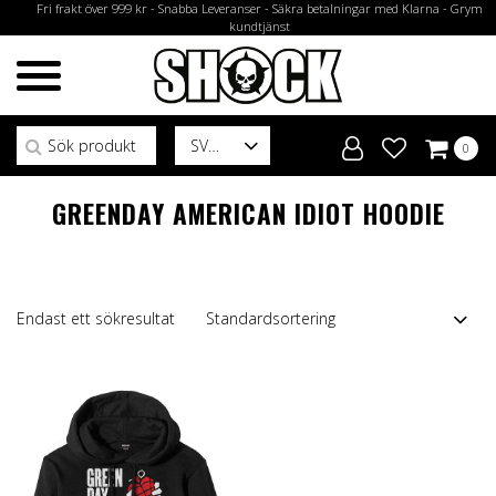
Fri frakt över 999 kr - Snabba Leveranser - Säkra betalningar med Klarna - Grym
kundtjänst
Sök efter:
SV
0
GREENDAY AMERICAN IDIOT HOODIE
Endast ett sökresultat