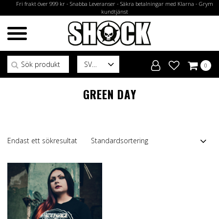
Fri frakt över 999 kr - Snabba Leveranser - Säkra betalningar med Klarna - Grym
kundtjänst
Sök efter:
SV
0
GREEN DAY
Endast ett sökresultat