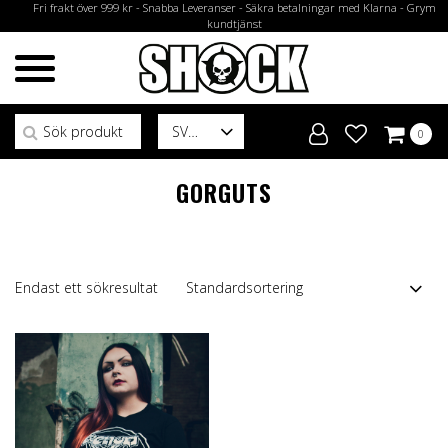
Fri frakt över 999 kr - Snabba Leveranser - Säkra betalningar med Klarna - Grym
kundtjänst
Sök efter:
SV
0
GORGUTS
Endast ett sökresultat