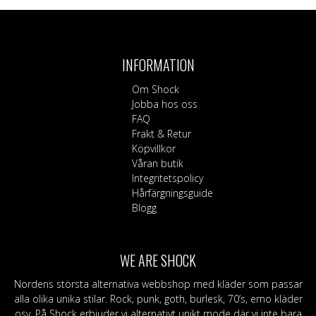
INFORMATION
Om Shock
Jobba hos oss
FAQ
Frakt & Retur
Köpvillkor
Våran butik
Integritetspolicy
Hårfärgningsguide
Blogg
WE ARE SHOCK
Nordens största alternativa webbshop med kläder som passar
alla olika unika stilar. Rock, punk, goth, burlesk, 70’s, emo kläder
osv. På Shock erbjuder vi alternativt unikt mode där vi inte bara