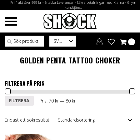
Fri frakt över 999 kr - Snabba Leveranser - Säkra betalningar med Klarna - Grym
kundtjänst
Sök efter:
SV
0
GOLDEN PENTA TATTOO CHOKER
FILTRERA PÅ PRIS
Min
Max
FILTRERA
Pris:
70 kr
—
80 kr
pris
pris
Endast ett sökresultat