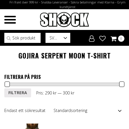
Fri frakt över 999 kr - Snabba Leveranser - Säkra betalningar med Klarna - Grym
kundtjänst
Sök efter:
SV
0
GOJIRA SERPENT MOON T-SHIRT
FILTRERA PÅ PRIS
Min
Max
FILTRERA
Pris:
290 kr
—
300 kr
pris
pris
Endast ett sökresultat