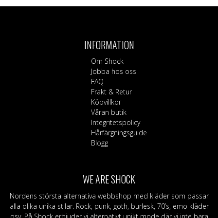
här
produkten
har
flera
INFORMATION
varianter.
De
Om Shock
olika
Jobba hos oss
alternativen
FAQ
kan
Frakt & Retur
väljas
Köpvillkor
på
Våran butik
produktsidan
Integritetspolicy
Hårfärgningsguide
Blogg
WE ARE SHOCK
Nordens största alternativa webbshop med kläder som passar
alla olika unika stilar. Rock, punk, goth, burlesk, 70’s, emo kläder
osv. På Shock erbjuder vi alternativt unikt mode där vi inte bara