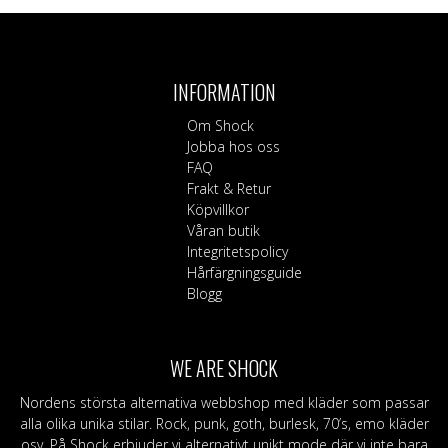
här
produkten
har
flera
INFORMATION
varianter.
De
Om Shock
olika
Jobba hos oss
alternativen
FAQ
kan
Frakt & Retur
väljas
Köpvillkor
på
Våran butik
produktsidan
Integritetspolicy
Hårfärgningsguide
Blogg
WE ARE SHOCK
Nordens största alternativa webbshop med kläder som passar
alla olika unika stilar. Rock, punk, goth, burlesk, 70’s, emo kläder
osv. På Shock erbjuder vi alternativt unikt mode där vi inte bara