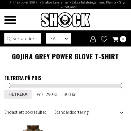
Fri frakt över 999 kr - Snabba Leveranser - Säkra betalningar med Klarna - Grym
kundtjänst
Sök efter:
SV
0
GOJIRA GREY POWER GLOVE T-SHIRT
FILTRERA PÅ PRIS
Min
Max
FILTRERA
Pris:
290 kr
—
300 kr
pris
pris
Endast ett sökresultat