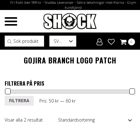
Fri frakt över 999 kr - Snabba Leveranser - Säkra betalningar med Klarna - Grym
kundtjänst
Sök efter:
SV
0
GOJIRA BRANCH LOGO PATCH
FILTRERA PÅ PRIS
Min
Max
FILTRERA
Pris:
50 kr
—
60 kr
pris
pris
Visar alla 2 resultat