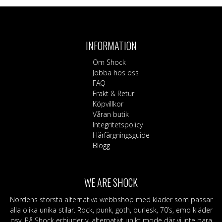
INFORMATION
Om Shock
Jobba hos oss
FAQ
Frakt & Retur
Köpvillkor
Våran butik
Integritetspolicy
Hårfärgningsguide
Blogg
WE ARE SHOCK
Nordens största alternativa webbshop med kläder som passar
alla olika unika stilar. Rock, punk, goth, burlesk, 70’s, emo kläder
osv. På Shock erbjuder vi alternativt unikt mode där vi inte bara