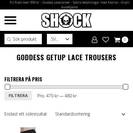
Fri frakt över 999 kr - Snabba Leveranser - Säkra betalningar med Klarna - Grym
kundtjänst
Sök efter:
SV
0
GODDESS GETUP LACE TROUSERS
FILTRERA PÅ PRIS
Min
Max
FILTRERA
Pris:
470 kr
—
480 kr
pris
pris
Endast ett sökresultat