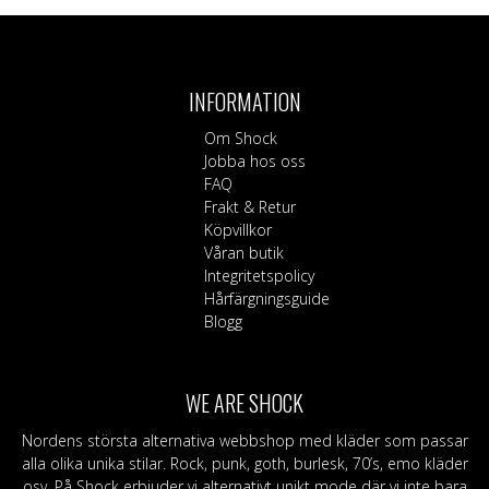
här
produkten
har
flera
INFORMATION
varianter.
De
Om Shock
olika
Jobba hos oss
alternativen
FAQ
kan
Frakt & Retur
väljas
Köpvillkor
på
Våran butik
produktsidan
Integritetspolicy
Hårfärgningsguide
Blogg
WE ARE SHOCK
Nordens största alternativa webbshop med kläder som passar
alla olika unika stilar. Rock, punk, goth, burlesk, 70’s, emo kläder
osv. På Shock erbjuder vi alternativt unikt mode där vi inte bara