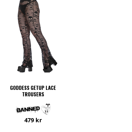
GODDESS GETUP LACE
TROUSERS
479
kr
Den