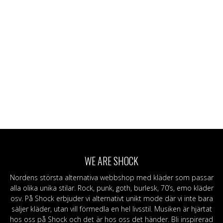
WE ARE SHOCK
Nordens största alternativa webbshop med kläder som passar
alla olika unika stilar. Rock, punk, goth, burlesk, 70’s, emo kläder
osv. På Shock erbjuder vi alternativt unikt mode där vi inte bara
säljer kläder, utan vill förmedla en hel livsstil. Musiken är hjärtat
hos oss på Shock och det är hos oss det händer. Bli inspirerad