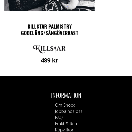
KILLSTAR PALMISTRY
GOBELÄNG/SÄNGÖVERKAST
489
kr
INFORMATION
Om Shock
Jobba hos oss
FAQ
Frakt & Retur
Köpvillkor