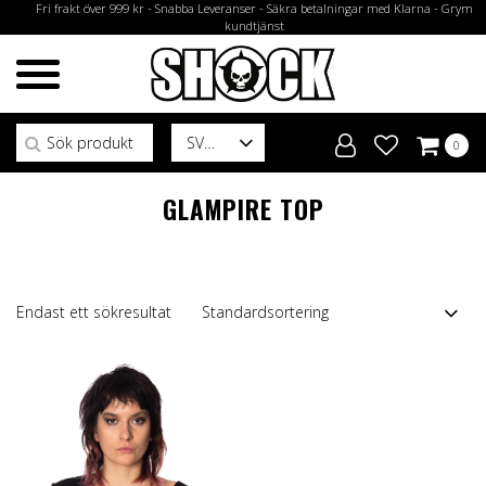
Fri frakt över 999 kr - Snabba Leveranser - Säkra betalningar med Klarna - Grym
kundtjänst
Sök efter:
SV
0
GLAMPIRE TOP
Endast ett sökresultat