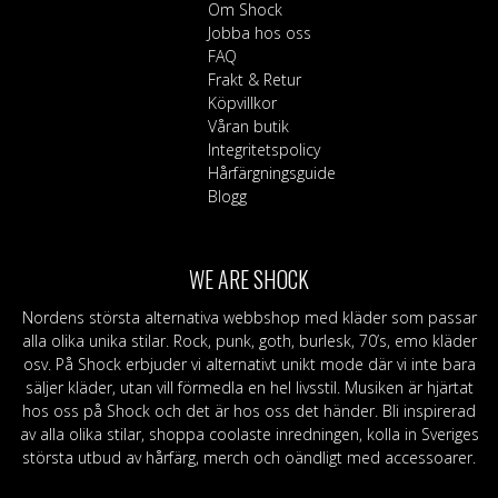
alternativen
Om Shock
kan
Jobba hos oss
väljas
FAQ
på
Frakt & Retur
produktsidan
Köpvillkor
Våran butik
Integritetspolicy
Hårfärgningsguide
Blogg
WE ARE SHOCK
Nordens största alternativa webbshop med kläder som passar
alla olika unika stilar. Rock, punk, goth, burlesk, 70’s, emo kläder
osv. På Shock erbjuder vi alternativt unikt mode där vi inte bara
säljer kläder, utan vill förmedla en hel livsstil. Musiken är hjärtat
hos oss på Shock och det är hos oss det händer. Bli inspirerad
av alla olika stilar, shoppa coolaste inredningen, kolla in Sveriges
största utbud av hårfärg, merch och oändligt med accessoarer.