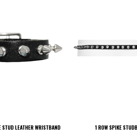
varianter
De
olika
alternati
kan
väljas
på
produkt
E STUD LEATHER WRISTBAND
1 ROW SPIKE STUD