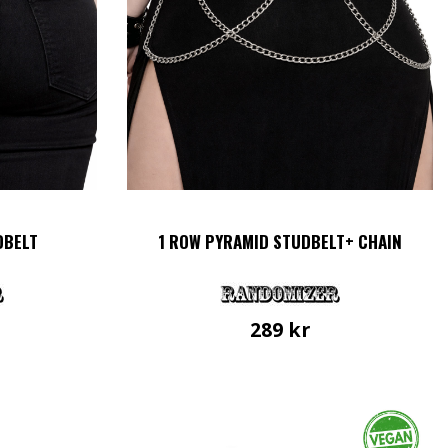
produktsidan
DBELT
1 ROW PYRAMID STUDBELT+ CHAIN
289
kr
Den
här
en
produkten
har
flera