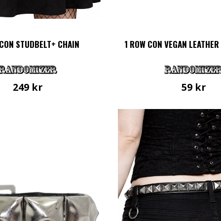
 CON STUDBELT+ CHAIN
1 ROW CON VEGAN LEATHER
249
kr
59
kr
Den
här
produkten
har
flera
varianter.
De
olika
alternativen
kan
väljas
på