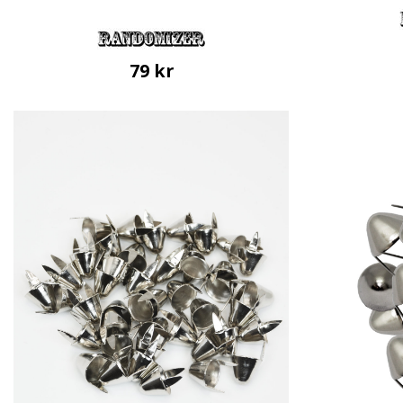
79
kr