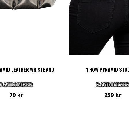
produktsidan
RAMID LEATHER WRISTBAND
1 ROW PYRAMID STU
79
kr
259
kr
Den
här
produkt
har
flera