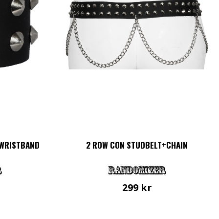
 WRISTBAND
2 ROW CON STUDBELT+CHAIN
299
kr
Den
här