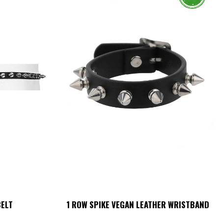
.
varianter.
De
olika
ven
alternativen
kan
väljas
på
sidan
produktsidan
BELT
1 ROW SPIKE VEGAN LEATHER WRISTBAND