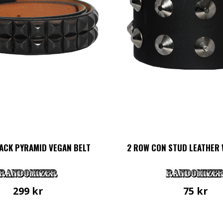
ACK PYRAMID VEGAN BELT
2 ROW CON STUD LEATHER
299
kr
75
kr
Den
här