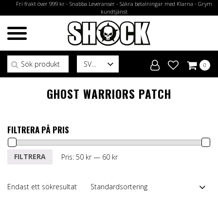
Fri frakt över 999 kr - Snabba Leveranser - Säkra betalningar med Klarna - Grym
kundtjänst
Sök efter:
SV
0
GHOST WARRIORS PATCH
FILTRERA PÅ PRIS
Min
Max
FILTRERA
Pris:
50 kr
—
60 kr
pris
pris
Endast ett sökresultat