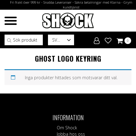
Fri frakt över 999 kr - Snabba Leveranser - Säkra betalningar med Klarna - Grym
kundtjänst
Sök efter:
SV
0
GHOST LOGO KEYRING
Inga produkter hittades som motsvarar ditt val.
INFORMATION
Om Shock
Jobba hos oss