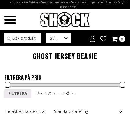
Fri frakt över 999 kr - Snabba Leveranser - Säkra betalningar med Klarna - Grym
kundtjänst
Sök efter:
SV
0
GHOST JERSEY BEANIE
FILTRERA PÅ PRIS
Min
Max
FILTRERA
Pris:
220 kr
—
230 kr
pris
pris
Endast ett sökresultat