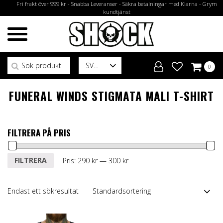
Fri frakt över 999 kr - Snabba Leveranser - Säkra betalningar med Klarna - Grym
kundtjänst
Sök efter:
SV
0
FUNERAL WINDS STIGMATA MALI T-SHIRT
FILTRERA PÅ PRIS
Min
Max
FILTRERA
Pris:
290 kr
—
300 kr
pris
pris
Endast ett sökresultat