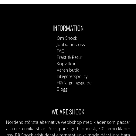
här
produkten
har
flera
INFORMATION
varianter.
De
Om Shock
olika
Jobba hos oss
alternativen
FAQ
kan
Frakt & Retur
väljas
Köpvillkor
på
Våran butik
produktsidan
Integritetspolicy
Hårfärgningsguide
Blogg
WE ARE SHOCK
Nordens största alternativa webbshop med kläder som passar
alla olika unika stilar. Rock, punk, goth, burlesk, 70’s, emo kläder
osv. På Shock erbjuder vi alternativt unikt mode där vi inte bara