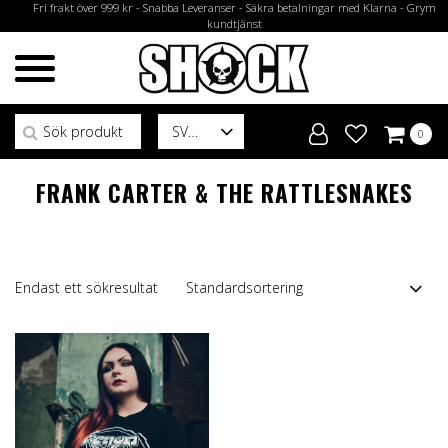
Fri frakt över 999 kr - Snabba Leveranser - Säkra betalningar med Klarna - Grym
kundtjänst
Sök efter:
SV
0
FRANK CARTER & THE RATTLESNAKES
Endast ett sökresultat