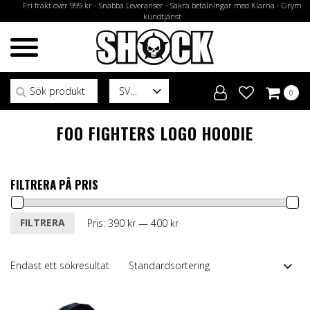
Fri frakt över 999 kr - Snabba Leveranser - Säkra betalningar med Klarna - Grym
kundtjänst
Sök efter:
SV
0
FOO FIGHTERS LOGO HOODIE
FILTRERA PÅ PRIS
Min
Max
FILTRERA
Pris:
390 kr
—
400 kr
pris
pris
Endast ett sökresultat