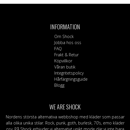
var:
är:
har
599 kr.
399 kr.
flera
varianter.
De
INFORMATION
olika
alternativen
Om Shock
kan
Jobba hos oss
väljas
FAQ
på
Frakt & Retur
produktsidan
Köpvillkor
Våran butik
Integritetspolicy
Hårfärgningsguide
Blogg
WE ARE SHOCK
Nordens största alternativa webbshop med kläder som passar
alla olika unika stilar. Rock, punk, goth, burlesk, 70’s, emo kläder
osv. På Shock erbjuder vi alternativt unikt mode där vi inte bara