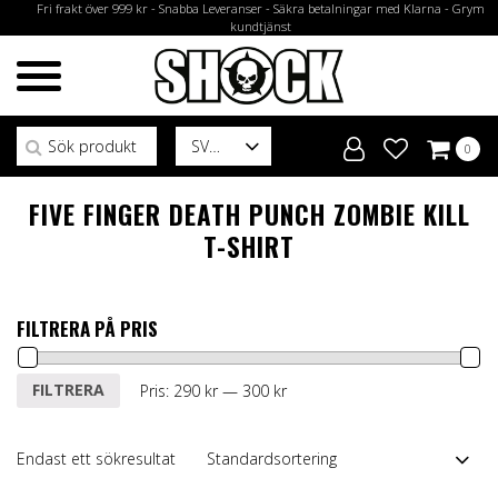
Fri frakt över 999 kr - Snabba Leveranser - Säkra betalningar med Klarna - Grym
kundtjänst
Sök efter:
SV
0
FIVE FINGER DEATH PUNCH ZOMBIE KILL
T-SHIRT
FILTRERA PÅ PRIS
Min
Max
FILTRERA
Pris:
290 kr
—
300 kr
pris
pris
Endast ett sökresultat