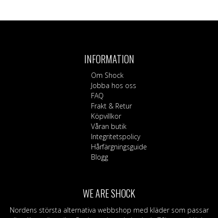
Den
här
produkten
har
flera
INFORMATION
varianter.
De
Om Shock
olika
Jobba hos oss
alternativen
FAQ
kan
Frakt & Retur
väljas
Köpvillkor
på
Våran butik
produktsidan
Integritetspolicy
Hårfärgningsguide
Blogg
WE ARE SHOCK
Nordens största alternativa webbshop med kläder som passar