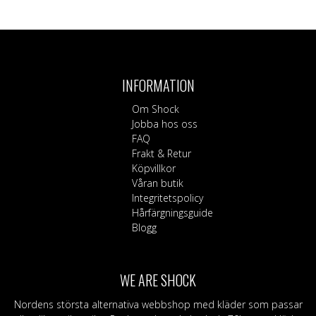
Den
här
produkten
har
flera
INFORMATION
varianter.
De
Om Shock
olika
Jobba hos oss
alternativen
FAQ
kan
Frakt & Retur
väljas
Köpvillkor
på
Våran butik
produktsidan
Integritetspolicy
Hårfärgningsguide
Blogg
WE ARE SHOCK
Nordens största alternativa webbshop med kläder som passar