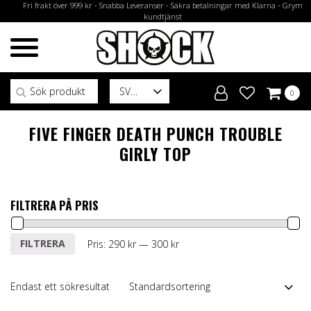
Fri frakt över 999 kr - Snabba Leveranser - Säkra betalningar med Klarna - Grym
kundtjänst
Sök efter:
SV
0
FIVE FINGER DEATH PUNCH TROUBLE
GIRLY TOP
FILTRERA PÅ PRIS
Min
Max
FILTRERA
Pris:
290 kr
—
300 kr
pris
pris
Endast ett sökresultat