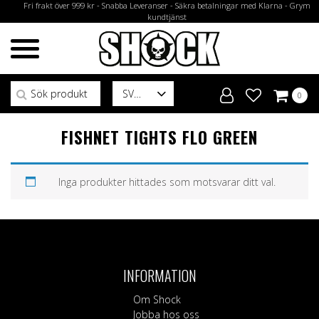
Fri frakt över 999 kr - Snabba Leveranser - Säkra betalningar med Klarna - Grym
kundtjänst
Sök efter:
SV
0
FISHNET TIGHTS FLO GREEN
Inga produkter hittades som motsvarar ditt val.
INFORMATION
Om Shock
Jobba hos oss