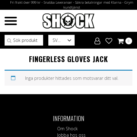
Fri frakt över 999 kr - Snabba Leveranser - Säkra betalningar med Klarna - Grym
kundtjänst
Sök efter:
SV
0
FINGERLESS GLOVES JACK
Inga produkter hittades som motsvarar ditt val.
INFORMATION
Om Shock
Jobba hos oss