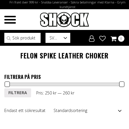
Fri frakt över 999 kr - Snabba Leveranser - Säkra betalningar med Klarna - Grym
kundtjänst
Sök efter:
SV
0
FELON SPIKE LEATHER CHOKER
FILTRERA PÅ PRIS
Min
Max
FILTRERA
Pris:
250 kr
—
260 kr
pris
pris
Endast ett sökresultat