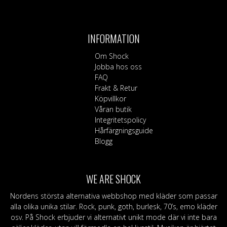
produkten
har
flera
INFORMATION
varianter.
De
Om Shock
olika
Jobba hos oss
alternativen
FAQ
kan
Frakt & Retur
väljas
Köpvillkor
på
Våran butik
produktsidan
Integritetspolicy
Hårfärgningsguide
Blogg
WE ARE SHOCK
Nordens största alternativa webbshop med kläder som passar
alla olika unika stilar. Rock, punk, goth, burlesk, 70’s, emo kläder
osv. På Shock erbjuder vi alternativt unikt mode där vi inte bara