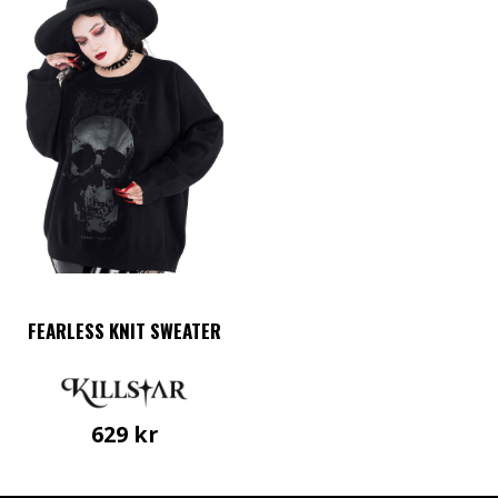
FEARLESS KNIT SWEATER
629
kr
Den
här