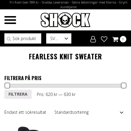
Fri frakt över 999 kr - Snabba Leveranser - Säkra betalningar med Klarna - Grym
kundtjänst
Sök efter:
SV
0
FEARLESS KNIT SWEATER
FILTRERA PÅ PRIS
Min
Max
FILTRERA
Pris:
620 kr
—
630 kr
pris
pris
Endast ett sökresultat