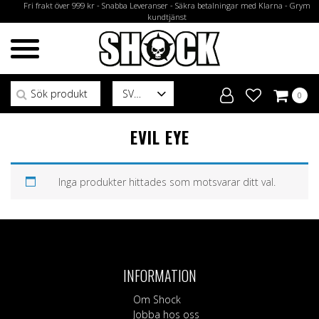
Fri frakt över 999 kr - Snabba Leveranser - Säkra betalningar med Klarna - Grym
kundtjänst
Sök efter:
SV
0
EVIL EYE
Inga produkter hittades som motsvarar ditt val.
INFORMATION
Om Shock
Jobba hos oss